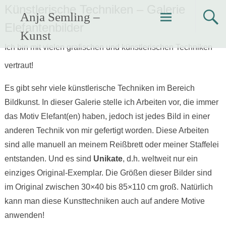
Zum
Künstlerische Techniken – Galerie
Anja Semling –
Inhalt
Elefantenbilder
springen
Kunst
Ich bin mit vielen grafischen und künstlerischen Techniken
vertraut!
Es gibt sehr viele künstlerische Techniken im Bereich
Bildkunst. In dieser Galerie stelle ich Arbeiten vor, die immer
das Motiv Elefant(en) haben, jedoch ist jedes Bild in einer
anderen Technik von mir gefertigt worden. Diese Arbeiten
sind alle manuell an meinem Reißbrett oder meiner Staffelei
entstanden. Und es sind
Unikate
, d.h. weltweit nur ein
einziges Original-Exemplar. Die Größen dieser Bilder sind
im Original zwischen 30×40 bis 85×110 cm groß. Natürlich
kann man diese Kunsttechniken auch auf andere Motive
anwenden!