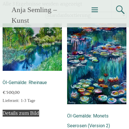
Zum
Alle 3 Ergebnisse werden angezeigt
Anja Semling –
Inhalt
springen
Kunst
Öl-Gemälde: Rheinaue
€
500,00
Lieferzeit:
1-3 Tage
Details zum Bild
Öl-Gemälde: Monets
Seerosen (Version 2)