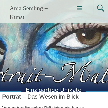
Zum
Anja Semling –
Inhalt
springen
Kunst
Porträt
– Das Wesen im Blick
Von naturalistischer Präzision bis hin zu