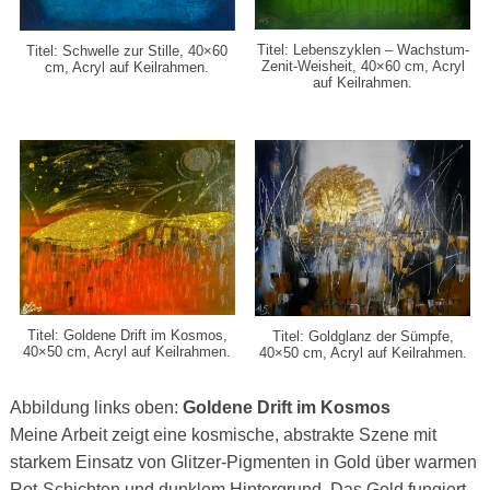
Titel: Lebenszyklen – Wachstum-
Titel: Schwelle zur Stille, 40×60
Zenit-Weisheit, 40×60 cm,
Acryl
cm,
Acryl auf Keilrahmen.
auf Keilrahmen.
Titel: Goldene Drift im Kosmos,
Titel: Goldglanz der Sümpfe,
40×50 cm,
Acryl auf Keilrahmen.
40×50 cm,
Acryl auf Keilrahmen.
Abbildung links oben:
Goldene Drift im Kosmos
Meine Arbeit zeigt eine kosmische, abstrakte Szene mit
starkem Einsatz von Glitzer-Pigmenten in Gold über warmen
Rot-Schichten und dunklem Hintergrund. Das Gold fungiert