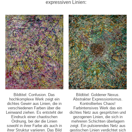
expressiven Linien:
Bildtitel: Confusion. Das
Bildtitel: Goldener Nexus.
hochkomplexe Werk zeigt ein
Abstrakter Expressionismus.
dichtes Gewirr aus Linien, die in
Kontrolliertes Chaos!
verschiedenen Farben über die
Farbintensives Werk das ein
Leinwand ziehen. Es entsteht der
dichtes Netz aus gespritzten und
Eindruck einer chaotischen
gezogenen Linien, die sich in
Ordnung, bei der die Linien
mehreren Schichten überlagern
sowohl in ihrer Farbe als auch in
zeigt. Ein pulsierendes Netz aus
ihrer Struktur variieren. Das Bild
gestischen Linien verdichtet sich