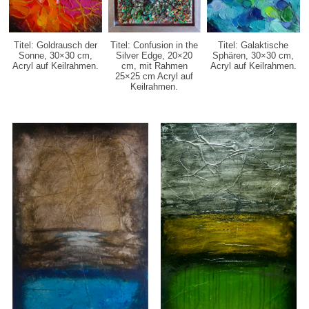
Titel: Goldrausch der
Titel: Confusion in the
Titel: Galaktische
Sonne, 30×30 cm,
Silver Edge, 20×20
Sphären, 30×30 cm,
Acryl auf Keilrahmen.
cm, mit Rahmen
Acryl auf Keilrahmen.
25×25 cm
Acryl auf
Keilrahmen.