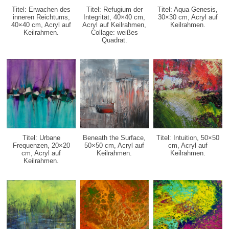
Titel: Erwachen des
Titel: Refugium der
Titel: Aqua Genesis,
inneren Reichtums,
Integrität, 40×40 cm,
30×30 cm,
Acryl auf
40×40 cm,
Acryl auf
Acryl auf Keilrahmen,
Keilrahmen.
Keilrahmen.
Collage: weißes
Quadrat.
Titel: Urbane
Beneath the Surface,
Titel: Intuition, 50×50
Frequenzen, 20×20
50×50 cm, Acryl auf
cm,
Acryl auf
cm,
Acryl auf
Keilrahmen.
Keilrahmen.
Keilrahmen.