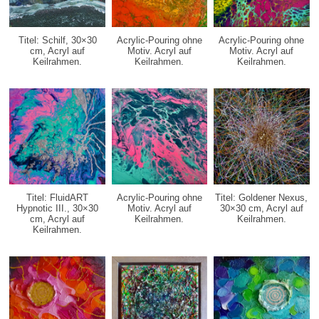
Titel: Schilf, 30×30
Acrylic-Pouring ohne
Acrylic-Pouring ohne
cm,
Acryl auf
Motiv.
Acryl auf
Motiv.
Acryl auf
Keilrahmen.
Keilrahmen.
Keilrahmen.
Titel: FluidART
Acrylic-Pouring ohne
Titel: Goldener Nexus,
Hypnotic III., 30×30
Motiv.
Acryl auf
30×30 cm,
Acryl auf
cm,
Acryl auf
Keilrahmen.
Keilrahmen.
Keilrahmen.