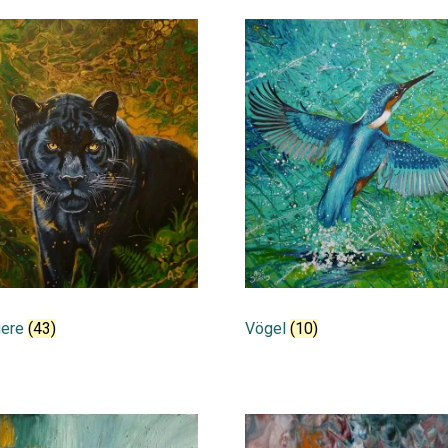
iere
(43)
Vögel
(10)