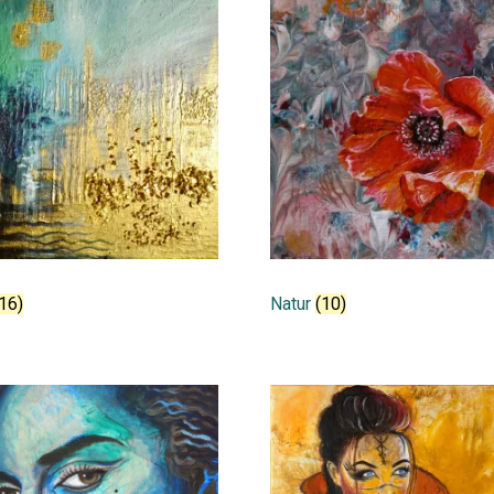
Natur
(10)
16)