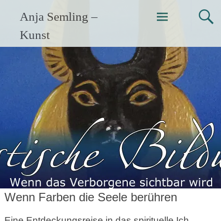
Zum
Anja Semling –
Inhalt
springen
Kunst
Wenn Farben die Seele berühren
Eine Entdeckungsreise in das spirituelle Ich