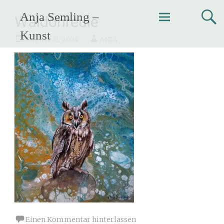
Zum
Anja Semling –
Inhalt
Waldohreule
springen
Kunst
August 31, 2024
ANJA
Einen Kommentar hinterlassen