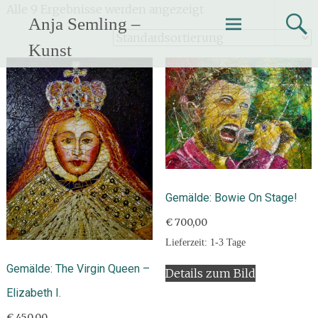
Zum
Alle 9 Ergebnisse werden angezeigt
Anja Semling –
Inhalt
springen
Kunst
Gemälde: Bowie On Stage!
€
700,00
Lieferzeit:
1-3 Tage
Gemälde: The Virgin Queen –
Details zum Bild
Elizabeth I.
€
450,00