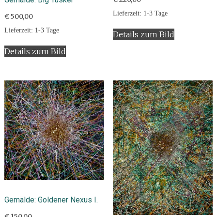
Lieferzeit:
1-3 Tage
€
500,00
Lieferzeit:
1-3 Tage
Details zum Bild
Details zum Bild
Gemälde: Goldener Nexus I.
€
150,00