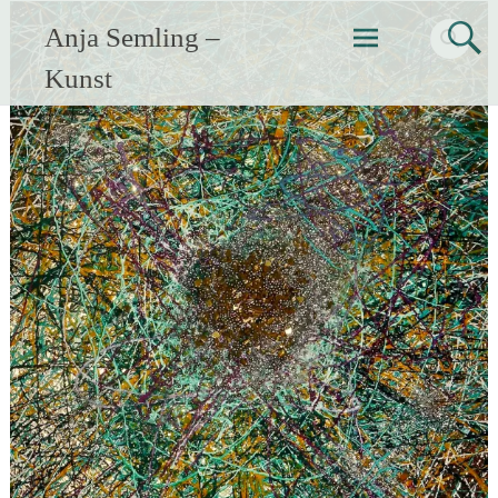
Zum
Anja Semling –
Inhalt
springen
Kunst