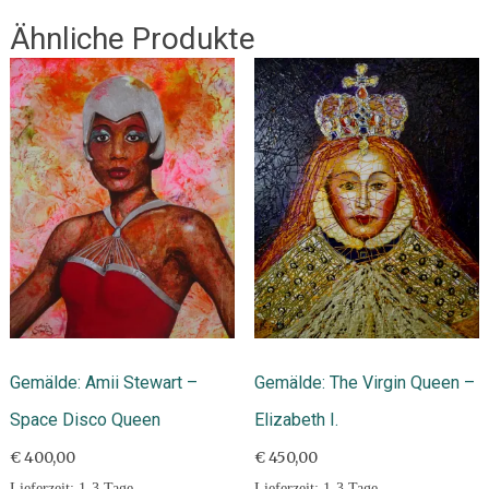
Ähnliche Produkte
Gemälde: Amii Stewart –
Gemälde: The Virgin Queen –
Space Disco Queen
Elizabeth I.
€
400,00
€
450,00
Lieferzeit:
1-3 Tage
Lieferzeit:
1-3 Tage