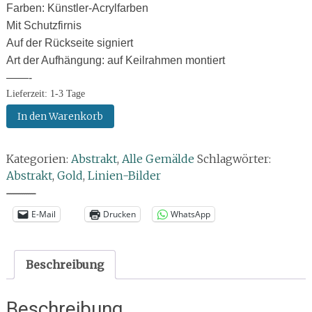
Farben: Künstler-Acrylfarben
Mit Schutzfirnis
Auf der Rückseite signiert
Art der Aufhängung: auf Keilrahmen montiert
——-
Lieferzeit:
1-3 Tage
Gemälde:
In den Warenkorb
Goldener
Nexus
Kategorien:
Abstrakt
,
Alle Gemälde
Schlagwörter:
II.
Abstrakt
,
Gold
,
Linien-Bilder
Menge
--------------
E-Mail
Drucken
WhatsApp
Beschreibung
Beschreibung