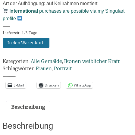
Art der Aufhängung: auf Keilrahmen montiert
International
purchases are possible via my Singulart
profile
—–
Lieferzeit:
1-3 Tage
Gemälde:
In den Warenkorb
Wild
Girls
Kategorien:
Alle Gemälde
,
Ikonen weiblicher Kraft
–
Schlagwörter:
Frauen
,
Portrait
Rebellinnen
auf
--------------
der
E-Mail
Drucken
WhatsApp
Leinwand
Menge
Beschreibung
Beschreibung