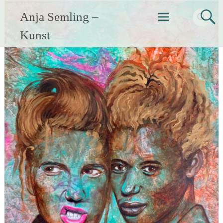
Zum
Anja Semling –
Inhalt
springen
Kunst