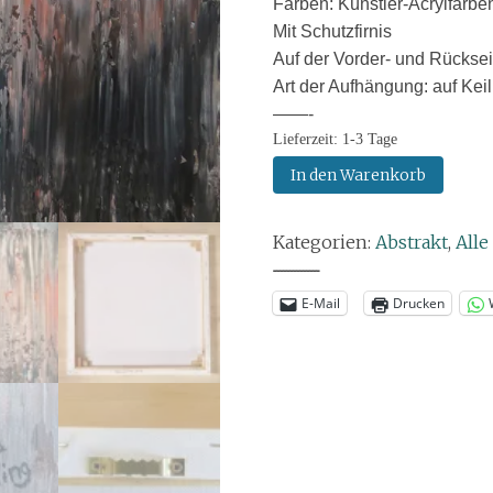
Farben: Künstler-Acrylfarbe
Mit Schutzfirnis
Auf der Vorder- und Rückseit
Art der Aufhängung: auf Kei
——-
Lieferzeit:
1-3 Tage
Gemälde:
In den Warenkorb
Beneath
the
Kategorien:
Abstrakt
,
All
Surface
Menge
--------------
E-Mail
Drucken