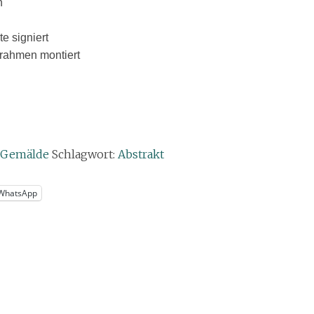
n
e signiert
lrahmen montiert
e Gemälde
Schlagwort:
Abstrakt
WhatsApp