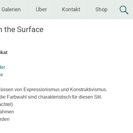
Galerien
Über
Kontakt
Shop
 the Surface
ikat
der
he
inflüssen von Expressionismus und Konstruktivismus.
e Farbwahl sind charakteristisch für diesen Stil.
chtel)
rahmen
erden