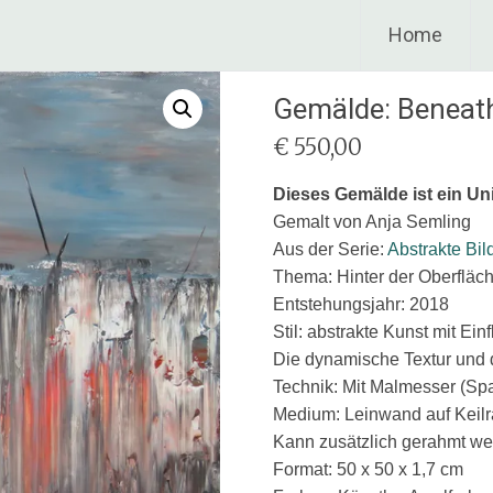
Home
Gemälde: Beneath
€
550,00
Dieses Gemälde ist ein Un
Gemalt von Anja Semling
Aus der Serie:
Abstrakte Bil
Thema: Hinter der Oberfläc
Entstehungsjahr: 2018
Stil: abstrakte Kunst mit E
Die dynamische Textur und di
Technik: Mit Malmesser (Spa
Medium: Leinwand auf Keil
Kann zusätzlich gerahmt w
Format: 50 x 50 x 1,7 cm