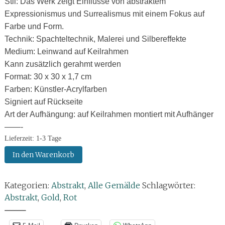
Stil: Das Werk zeigt Einflüsse von abstraktem
Expressionismus und Surrealismus mit einem Fokus auf
Farbe und Form.
Technik: Spachteltechnik, Malerei und Silbereffekte
Medium: Leinwand auf Keilrahmen
Kann zusätzlich gerahmt werden
Format: 30 x 30 x 1,7 cm
Farben: Künstler-Acrylfarben
Signiert auf Rückseite
Art der Aufhängung: auf Keilrahmen montiert mit Aufhänger
——-
Lieferzeit:
1-3 Tage
Gemälde:
In den Warenkorb
Goldrausch
der
Kategorien:
Abstrakt
,
Alle Gemälde
Schlagwörter:
Sonne
Abstrakt
,
Gold
,
Rot
Menge
--------------