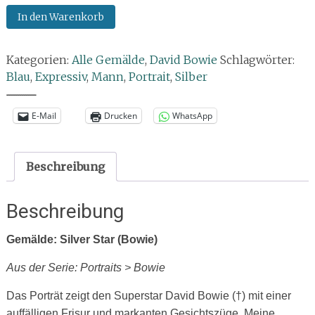
Gemälde:
In den Warenkorb
Silver
Star
Kategorien:
Alle Gemälde
,
David Bowie
Schlagwörter:
(Bowie)
Blau
,
Expressiv
,
Mann
,
Portrait
,
Silber
Menge
--------------
E-Mail
Drucken
WhatsApp
Beschreibung
Beschreibung
Gemälde: Silver Star (Bowie)
Aus der Serie: Portraits > Bowie
Das Porträt zeigt den Superstar David Bowie (†) mit einer
auffälligen Frisur und markanten Gesichtszüge. Meine