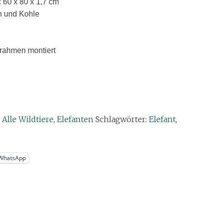
60 x 80 x 1,7 cm
en und Kohle
lrahmen montiert
,
Alle Wildtiere
,
Elefanten
Schlagwörter:
Elefant
,
WhatsApp