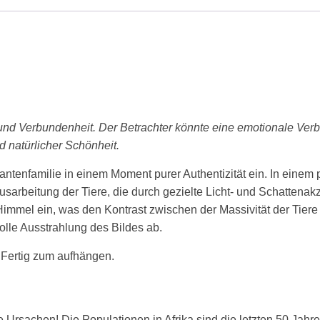
 und Verbundenheit. Der Betrachter könnte eine emotionale Ve
d natürlicher Schönheit.
ntenfamilie in einem Moment purer Authentizität ein. In einem pr
usarbeitung der Tiere, die durch gezielte Licht- und Schattenak
 Himmel ein, was den Kontrast zwischen der Massivität der Tier
olle Ausstrahlung des Bildes ab.
 Fertig zum aufhängen.
e Ursachen! Die Populationen in Afrika sind die letzten 50 Jah