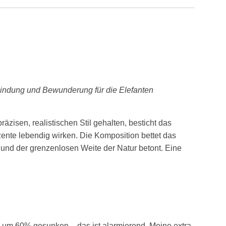
rbindung und Bewunderung für die Elefanten
äzisen, realistischen Stil gehalten, besticht das
zente lebendig wirken. Die Komposition bettet das
e und der grenzenlosen Weite der Natur betont. Eine
re um 60% gesunken – das ist alarmierend. Meine extra