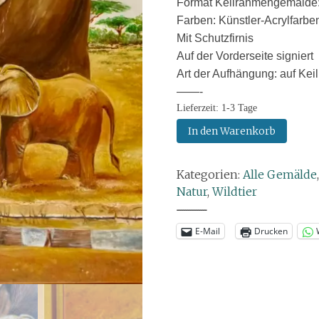
Format Keilrahmengemälde: 
Farben: Künstler-Acrylfarb
Mit Schutzfirnis
Auf der Vorderseite signiert
Art der Aufhängung: auf Kei
——-
Lieferzeit:
1-3 Tage
Gemälde:
In den Warenkorb
Tiefe
Verbundenheit
Kategorien:
Alle Gemälde
Menge
Natur
,
Wildtier
--------------
E-Mail
Drucken