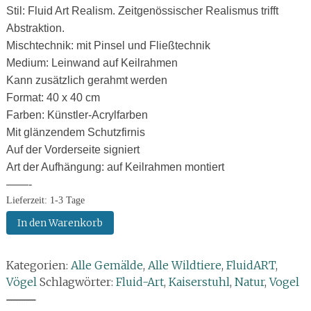
Stil: Fluid Art Realism. Zeitgenössischer Realismus trifft
Abstraktion.
Mischtechnik: mit Pinsel und Fließtechnik
Medium: Leinwand auf Keilrahmen
Kann zusätzlich gerahmt werden
Format: 40 x 40 cm
Farben: Künstler-Acrylfarben
Mit glänzendem Schutzfirnis
Auf der Vorderseite signiert
Art der Aufhängung: auf Keilrahmen montiert
——-
Lieferzeit:
1-3 Tage
Gießbild/Gemälde:
In den Warenkorb
Eisvogel
–
Kategorien:
Alle Gemälde
,
Alle Wildtiere
,
FluidART
,
Metamorphose
Vögel
Schlagwörter:
Fluid-Art
,
Kaiserstuhl
,
Natur
,
Vogel
der
Strömung
--------------