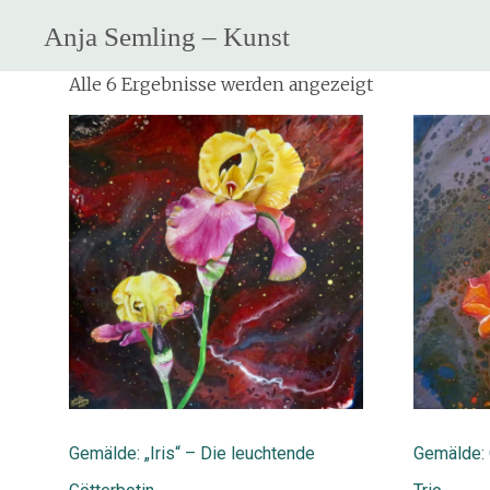
Anja Semling – Kunst
Zum
Alle 6 Ergebnisse werden angezeigt
Inhalt
springen
Gemälde: „Iris“ – Die leuchtende
Gemälde: 