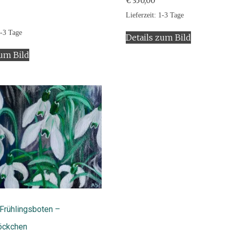
€
350,00
Lieferzeit:
1-3 Tage
-3 Tage
Details zum Bild
zum Bild
Frühlingsboten –
öckchen