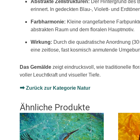
Abstrakte Zellstrukturen:
Der Hintergrund des Bi
erinnert. In gedeckten Blau-, Violett- und Erdtö
Farbharmonie:
Kleine orangefarbene Farbpunkte
abstrakten Raum und dem floralen Hauptmotiv.
Wirkung:
Durch die quadratische Anordnung (30×30
eine zeitlose, fast kosmisch anmutende Umgebun
Das Gemälde
zeigt eindrucksvoll, wie traditionelle 
voller Leuchtkraft und visueller Tiefe.
➡
Zurück zur Kategorie Natur
Ähnliche Produkte