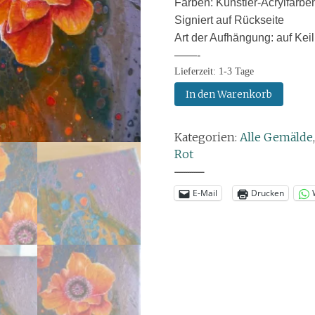
Farben: Künstler-Acrylfarbe
Signiert auf Rückseite
Art der Aufhängung: auf Kei
——-
Lieferzeit:
1-3 Tage
Gemälde:
In den Warenkorb
Orientalisches
Mohnblüten-
Kategorien:
Alle Gemälde
Trio
Rot
Menge
--------------
E-Mail
Drucken