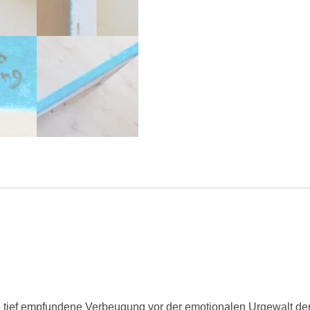
ne tief empfundene Verbeugung vor der emotionalen Urgewalt de