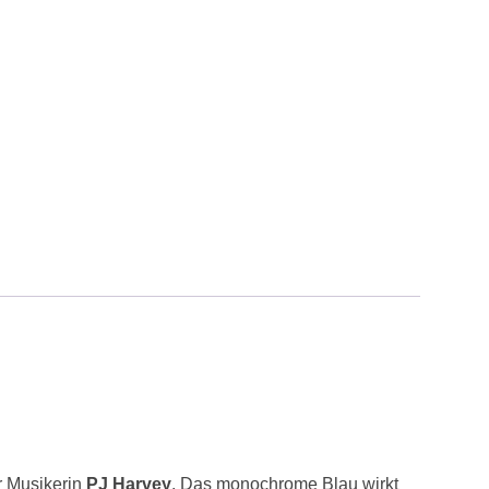
r Musikerin
PJ Harvey
. Das monochrome Blau wirkt