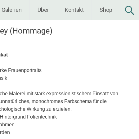
Galerien
Über
Kontakt
Shop
vey (Hommage)
ikat
rke Frauenportraits
usik
ische Malerei mit stark expressionistischem Einsatz von
n unnatürliches, monochromes Farbschema für die
chologische Wirkung zu erzielen.
 Hintergrund Folientechnik
rahmen
erden