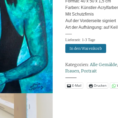
Format: 40 x 50 x 1,5 cm
Farben: Künstler-Acrylfarbe
Mit Schutzfirnis
Auf der Vorderseite signiert
Art der Aufhängung: auf Kei
—–
Lieferzeit:
1-3 Tage
Gemälde:
In den Warenkorb
PJ
Harvey
Kategorien:
Alle Gemälde
(Hommage)
Frauen
,
Portrait
Menge
--------------
E-Mail
Drucken