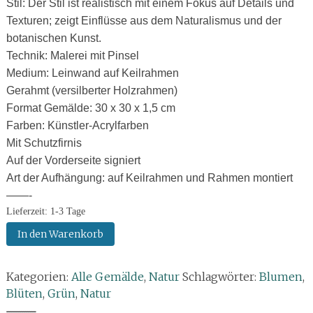
Stil: Der Stil ist realistisch mit einem Fokus auf Details und
Texturen; zeigt Einflüsse aus dem Naturalismus und der
botanischen Kunst.
Technik: Malerei mit Pinsel
Medium: Leinwand auf Keilrahmen
Gerahmt (versilberter Holzrahmen)
Format Gemälde: 30 x 30 x 1,5 cm
Farben: Künstler-Acrylfarben
Mit Schutzfirnis
Auf der Vorderseite signiert
Art der Aufhängung: auf Keilrahmen und Rahmen montiert
——-
Lieferzeit:
1-3 Tage
Gemälde:
In den Warenkorb
Blattwerk
mit
Kategorien:
Alle Gemälde
,
Natur
Schlagwörter:
Blumen
,
Seerose
Blüten
,
Grün
,
Natur
Menge
--------------