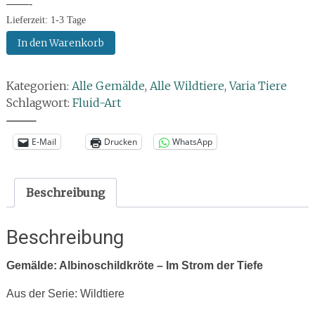
——-
Lieferzeit:
1-3 Tage
Gemälde:
In den Warenkorb
Albinoschildkröte
–
Kategorien:
Alle Gemälde
,
Alle Wildtiere
,
Varia Tiere
Im
Schlagwort:
Fluid-Art
Strom
der
--------------
Tiefe
E-Mail
Drucken
WhatsApp
Menge
Beschreibung
Beschreibung
Gemälde: Albinoschildkröte – Im Strom der Tiefe
Aus der Serie: Wildtiere