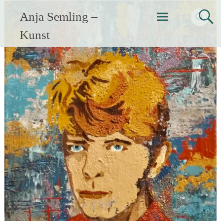
Zum
Anja Semling –
Inhalt
springen
Kunst