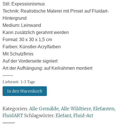
Stil: Expessionismus
Technik: Realistische Malerei mit Pinsel auf Fluidart-
Hintergrund
Medium: Leinwand
Kann zusätzlich gerahmt werden
Format: 30 x 30 x 1,5 cm
Farben: Künstler-Acrylfarben
Mit Schutzfirnis
Auf der Vorderseite signiert
Art der Aufhängung: auf Keilrahmen montiert
——-
Lieferzeit:
1-3 Tage
Gießbild/Gemälde:
In den Warenkorb
Erfrischender
Sprung
Kategorien:
Alle Gemälde
,
Alle Wildtiere
,
Elefanten
,
Menge
FluidART
Schlagwörter:
Elefant
,
Fluid-Art
--------------