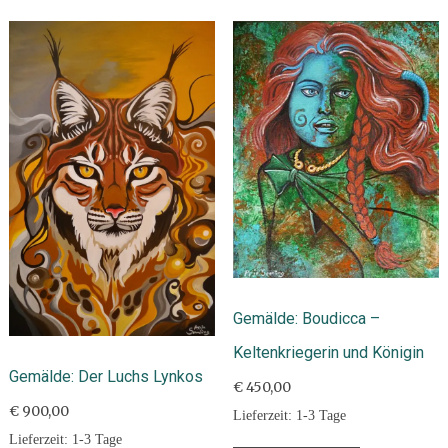
Gemälde: Boudicca –
Keltenkriegerin und Königin
Gemälde: Der Luchs Lynkos
€
450,00
€
900,00
Lieferzeit:
1-3 Tage
Lieferzeit:
1-3 Tage